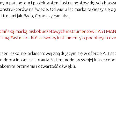
wnym partnerem i projektantem instrumentów dętych blasza
 konstruktorów na świecie. Od wielu lat marka ta cieszy si
 firmami jak Bach, Conn czy Yamaha.
a z chińską marką niskobudżetowych instrumentów EASTMA
firmą Eastman - która tworzy instrumenty o podobnych oznac
erii szkolno-orkiestrowej znajdującym się w ofercie A. Eas
o dobra intonacja sprawia że ten model w swojej klasie ceno
komite brzmienie i otwartość dźwięku.