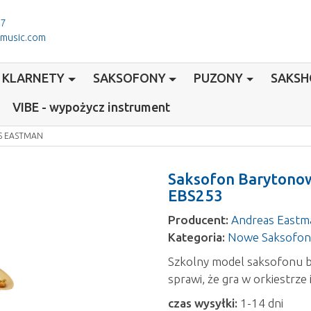
77
-music.com
KLARNETY
SAKSOFONY
PUZONY
SAKS
VIBE - wypożycz instrument
S EASTMAN
Saksofon Barytono
EBS253
Producent:
Andreas Eastm
Kategoria:
Nowe Saksofon
Szkolny model saksofonu b
sprawi, że gra w orkiestrze
czas wysyłki:
1-14 dni