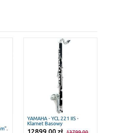
YAMAHA - YCL 221 IIS -
Klarnet Basowy
um".
12899.00 zł
13799.00