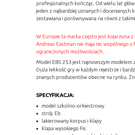
profesjonalnych kończąc. Od wielu lat głó
jeden z najbardziej uznanych i docenianych
zestawiana i porównywana na równi z takimi
W Europie ta marka często jest kojarzon
Andreas Eastman nie maja nic wspólnego z 
ograniczonych możliwościach.
Model EBS 253 jest najnowszym modelem z s
Duża lekkość gry w każdym rejestrze i bardz
znanych producentów obecne na rynku. Zna
SPECYFIKACJA:
model szkolno-orkiestrowy
strój: Eb
lakierowany korpus i klapy
klapa wysokiego Fis