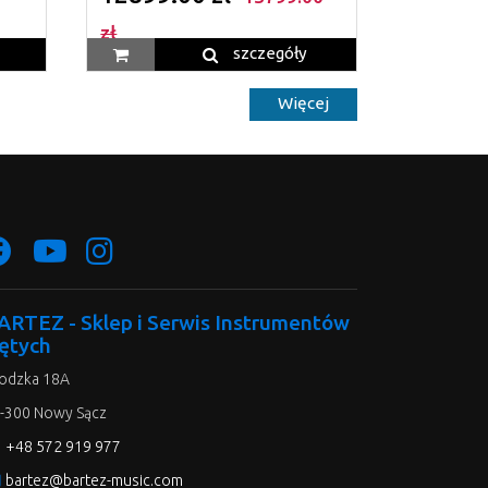
zł
szczegóły
Więcej
ARTEZ - Sklep i Serwis Instrumentów
ętych
odzka 18A
-300 Nowy Sącz
e
+48 572 919 977
ne
bartez@bartez-music.com