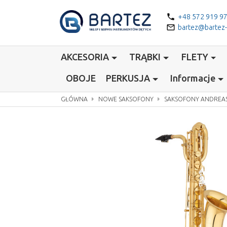
phone
+48 572 919 9
mail_outline
bartez@bartez
AKCESORIA
TRĄBKI
FLETY
OBOJE
PERKUSJA
Informacje
GŁÓWNA
NOWE SAKSOFONY
SAKSOFONY ANDREA