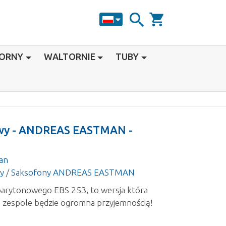
search
shopping_cart
HORNY
WALTORNIE
TUBY
wy - ANDREAS EASTMAN -
an
y
/
Saksofony ANDREAS EASTMAN
arytonowego EBS 253, to wersja która
 i zespole będzie ogromna przyjemnością!