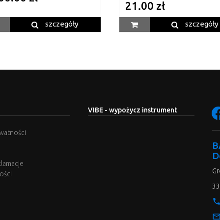
21.00 zł
szczegóły
szczegóły
VIBE - wypożycz instrument
ywatności
B
D
klamacje
Gr
ości
33
phon
mail_outli