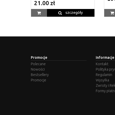
21.00 zł
szczegóły
Promocje
Informacje
Polecane
Kontakt
Nowości
Polityka pr
Bestsellery
Regulamin
Promocje
Wysyłka
Zwroty i Re
Formy płatn