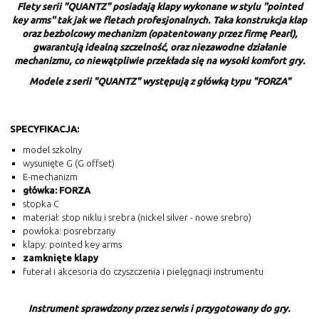
Flety serii "QUANTZ" posiadają klapy wykonane w stylu ''pointed
key arms'' tak jak we fletach profesjonalnych. Taka konstrukcja klap
oraz bezbolcowy mechanizm (opatentowany przez firmę Pearl),
gwarantują idealną szczelność, oraz niezawodne działanie
mechanizmu, co niewątpliwie przekłada się na wysoki komfort gry.
Modele z serii "QUANTZ" występują z główką typu "FORZA"
SPECYFIKACJA:
model szkolny
wysunięte G (G offset)
E-mechanizm
główka: FORZA
stopka C
materiał: stop niklu i srebra (nickel silver - nowe srebro)
powłoka: posrebrzany
klapy: pointed key arms
zamknięte klapy
futerał i akcesoria do czyszczenia i pielęgnacji instrumentu
Instrument sprawdzony przez serwis i przygotowany do gry.