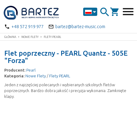
menu
search
shopping_cart
phone
mail_outline
+48 572 919 977
bartez@bartez-music.com
GŁÓWNA
NOWE FLETY
FLETY PEARL
Flet poprzeczny - PEARL Quantz - 505E
"Forza"
Producent:
Pearl
Kategoria:
Nowe Flety
/
Flety PEARL
Jeden z najczęściej polecanych i wybieranych szkolnych fletów
poprzecznych. Bardzo dobra jakość i precyzja wykonania. Zamknięte
klapy.