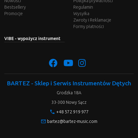
Nowości
Polityka prywatności
Bestsellery
Regulamin
Promocje
Wysyłka
Zwroty i Reklamacje
Formy płatności
VIBE - wypożycz instrument
BARTEZ - Sklep i Serwis Instrumentów Dętych
Grodzka 18A
33-300 Nowy Sącz
phone
+48 572 919 977
mail_outline
bartez@bartez-music.com