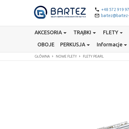
phone
+48 572 919 9
mail_outline
bartez@bartez
AKCESORIA
TRĄBKI
FLETY
OBOJE
PERKUSJA
Informacje
GŁÓWNA
NOWE FLETY
FLETY PEARL