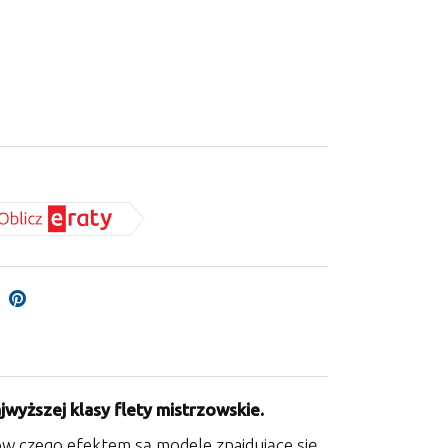
jwyższej klasy flety mistrzowskie.
ów czego efektem są modele znajdujące się