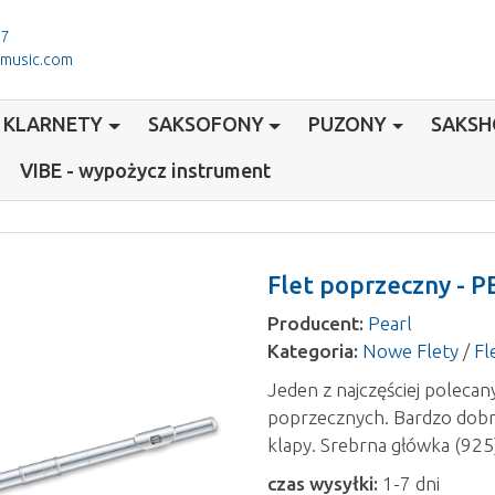
77
-music.com
KLARNETY
SAKSOFONY
PUZONY
SAKS
VIBE - wypożycz instrument
Flet poprzeczny - 
Producent:
Pearl
Kategoria:
Nowe Flety
/
Fl
Jeden z najczęściej poleca
poprzecznych. Bardzo dobra
klapy. Srebrna główka (925
czas wysyłki:
1-7 dni