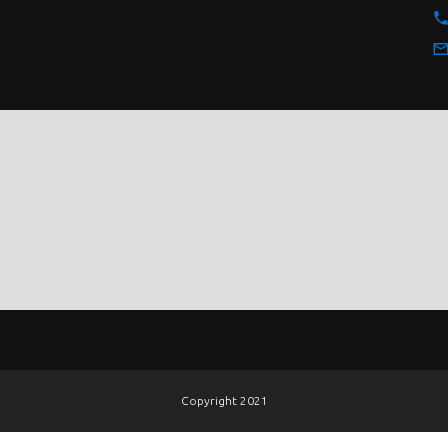
phon
mail_outli
Copyright 2021