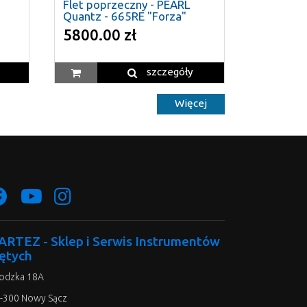
Flet poprzeczny - PEARL
Quantz - 665RE "Forza"
5800.00 zł
szczegóły
Więcej
ARTEZ - Sklep i Serwis Instrumentów
ętych
odzka 18A
-300 Nowy Sącz