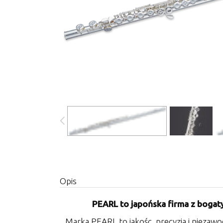
Opis
PEARL to japońska firma z bogatym
Marka PEARL to jakośc, precyzja i niezaw