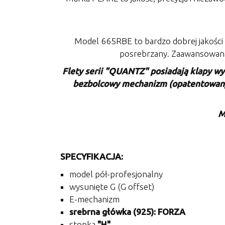
Model 665RBE to bardzo dobrej jakości 
posrebrzany. Zaawansowana 
Flety serii "QUANTZ" posiadają klapy wyk
bezbolcowy mechanizm (opatentowany p
M
SPECYFIKACJA:
model pół-profesjonalny
wysunięte G (G offset)
E-mechanizm
srebrna główka (925): FORZA
stopka
"H"