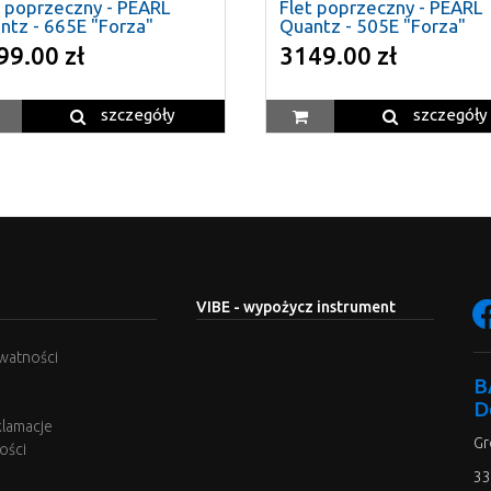
t poprzeczny - PEARL
Flet poprzeczny - PEARL
ntz - 665E "Forza"
Quantz - 505E "Forza"
99.00 zł
3149.00 zł
szczegóły
szczegóły
VIBE - wypożycz instrument
ywatności
B
D
klamacje
Gr
ości
33