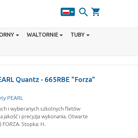
search
shopping_cart
HORNY
WALTORNIE
TUBY
PEARL Quantz - 665RBE "Forza"
ety PEARL
nych i wybieranych szkolnych fletów
 jakość i precyzja wykonania. Otwarte
) FORZA. Stopka: H.