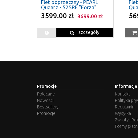
Flet poprzeczny - PEARL
Fle
Quantz - 525RE "Forza"
Qua
3599.00 zł
56
3699.00 zł
szczegóły
Promocje
Informacje
Polecane
Kontakt
Nowości
Polityka pr
Bestsellery
Regulamin
Promocje
Wysyłka
Zwroty i Re
Formy płatn