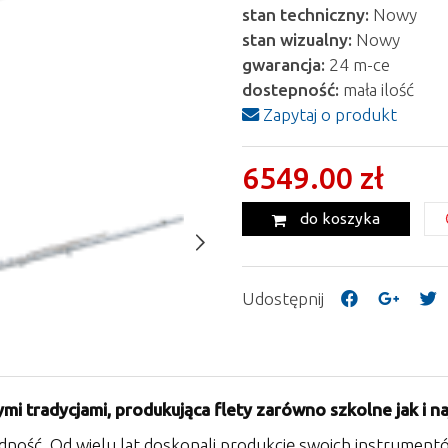
stan techniczny:
Nowy
stan wizualny:
Nowy
gwarancja:
24 m-ce
dostepność:
mała ilość
Zapytaj o produkt
6549.00 zł
do koszyka
Udostępnij
i tradycjami, produkująca flety zarówno szkolne jak i na
odność. Od wielu lat doskonali produkcję swoich instrument