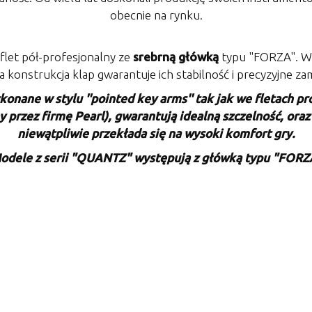
obecnie na rynku.
flet pół-profesjonalny ze
srebrną główką
typu "FORZA". Wyk
konstrukcja klap gwarantuje ich stabilność i precyzyjne 
onane w stylu ''pointed key arms'' tak jak we fletach pr
rzez firmę Pearl), gwarantują idealną szczelność, ora
niewątpliwie przekłada się na wysoki komfort gry.
odele z serii "QUANTZ" występują z główką typu "FORZ